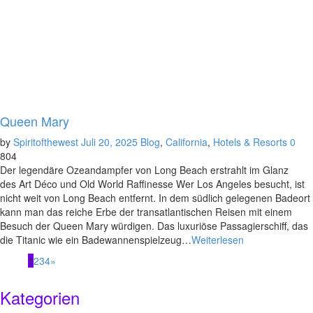
Queen Mary
by
Spiritofthewest
Juli 20, 2025
Blog
,
California
,
Hotels & Resorts
0
804
Der legendäre Ozeandampfer von Long Beach erstrahlt im Glanz
des Art Déco und Old World Raffinesse Wer Los Angeles besucht, ist
nicht weit von Long Beach entfernt. In dem südlich gelegenen Badeort
kann man das reiche Erbe der transatlantischen Reisen mit einem
Besuch der Queen Mary würdigen. Das luxuriöse Passagierschiff, das
die Titanic wie ein Badewannenspielzeug…
Weiterlesen
1
2
3
4
»
Kategorien