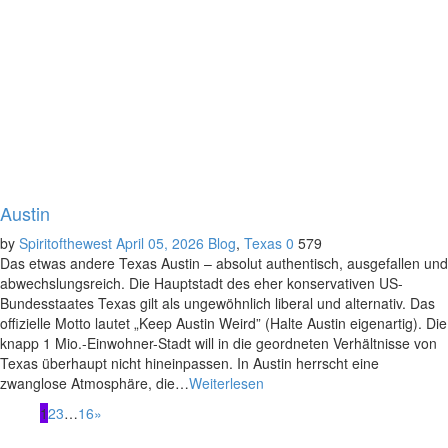
Austin
by
Spiritofthewest
April 05, 2026
Blog
,
Texas
0
579
Das etwas andere Texas Austin – absolut authentisch, ausgefallen und
abwechslungsreich. Die Hauptstadt des eher konservativen US-
Bundesstaates Texas gilt als ungewöhnlich liberal und alternativ. Das
offizielle Motto lautet „Keep Austin Weird” (Halte Austin eigenartig). Die
knapp 1 Mio.-Einwohner-Stadt will in die geordneten Verhältnisse von
Texas überhaupt nicht hineinpassen. In Austin herrscht eine
zwanglose Atmosphäre, die…
Weiterlesen
1
2
3
…
16
»