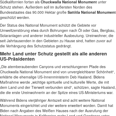
Südkalifornien fortan als
Chuckwalla National Monument
unter
Schutz stehen. Außerdem soll im äußersten Norden des
Bundesstaates das 90.000 Hektar große
Sattitla National Monument
geschützt werden.
Der Status des National Monument schützt die Gebiete vor
Umweltzerstörung etwa durch Bohrungen nach Öl oder Gas, Bergbau,
Solaranlagen und anderer industrieller Ausbeutung. Ureinwohner, die
seit Jahrtausenden in den Gebieten zu Hause sind, hatten zuvor auf
die Verhängung des Schutzstatus gedrängt.
Mehr Land unter Schutz gestellt als alle anderen
US-Präsidenten
„Die atemberaubenden Canyons und verschlungenen Pfade des
Chuckwalla National Monument sind von unvergleichbarer Schönheit“,
erklärte die ehemalige US-Innenministerin Deb Haaland. Bidens
Maßnahme werde „wichtige spirituelle und kulturelle Werte, die mit
dem Land und der Tierwelt verbunden sind“, schützen, sagte Haaland,
die die erste Ureinwohnerin an der Spitze eines US-Ministeriums war.
Während Bidens vierjähriger Amtszeit sind acht weitere National
Monuments eingerichtet und vier weitere erweitert worden. Damit hat
Biden nach Angaben des Weißen Hauses nach der Ausrufung der
National Monuments in Kalifornien mehr Land und Gewässer unter