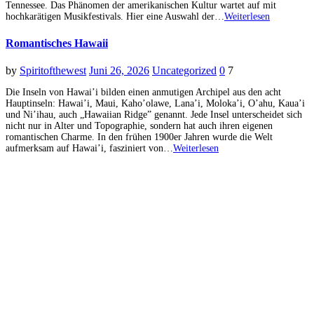
Tennessee. Das Phänomen der amerikanischen Kultur wartet auf mit
hochkarätigen Musikfestivals. Hier eine Auswahl der…
Weiterlesen
Romantisches Hawaii
by
Spiritofthewest
Juni 26, 2026
Uncategorized
0
7
Die Inseln von Hawai’i bilden einen anmutigen Archipel aus den acht
Hauptinseln: Hawai’i, Maui, Kaho’olawe, Lana’i, Moloka’i, O’ahu, Kaua’i
und Ni’ihau, auch „Hawaiian Ridge” genannt. Jede Insel unterscheidet sich
nicht nur in Alter und Topographie, sondern hat auch ihren eigenen
romantischen Charme. In den frühen 1900er Jahren wurde die Welt
aufmerksam auf Hawai’i, fasziniert von…
Weiterlesen