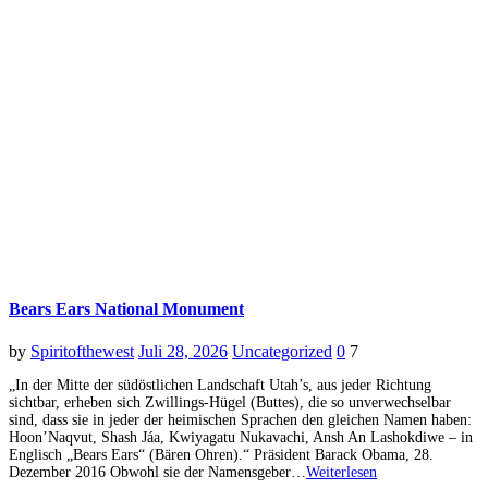
Bears Ears National Monument
by
Spiritofthewest
Juli 28, 2026
Uncategorized
0
7
„In der Mitte der südöstlichen Landschaft Utah’s, aus jeder Richtung
sichtbar, erheben sich Zwillings-Hügel (Buttes), die so unverwechselbar
sind, dass sie in jeder der heimischen Sprachen den gleichen Namen haben:
Hoon’Naqvut, Shash Jáa, Kwiyagatu Nukavachi, Ansh An Lashokdiwe – in
Englisch „Bears Ears“ (Bären Ohren).“ Präsident Barack Obama, 28.
Dezember 2016 Obwohl sie der Namensgeber…
Weiterlesen