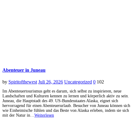
Abenteuer in Juneau
by
Spiritofthewest
Juli 26, 2026
Uncategorized
0
102
Im Abenteuertourismus geht es darum, sich selbst zu inspirieren, neue
Landschaften und Kulturen kennen zu lernen und körperlich aktiv zu sein.
Juneau, die Hauptstadt des 49. US-Bundesstaates Alaska, eignet sich
hervorragend für einen Abenteuerurlaub. Besucher von Juneau können sich
wie Einheimische fühlen und das Beste von Alaska erleben, indem sie sich
mit der Natur in…
Weiterlesen