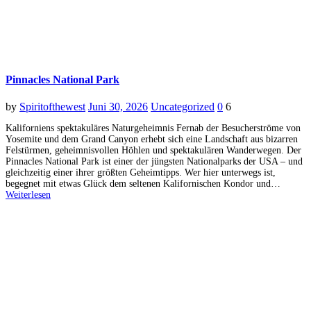
Pinnacles National Park
by
Spiritofthewest
Juni 30, 2026
Uncategorized
0
6
Kaliforniens spektakuläres Naturgeheimnis Fernab der Besucherströme von
Yosemite und dem Grand Canyon erhebt sich eine Landschaft aus bizarren
Felstürmen, geheimnisvollen Höhlen und spektakulären Wanderwegen. Der
Pinnacles National Park ist einer der jüngsten Nationalparks der USA – und
gleichzeitig einer ihrer größten Geheimtipps. Wer hier unterwegs ist,
begegnet mit etwas Glück dem seltenen Kalifornischen Kondor und…
Weiterlesen