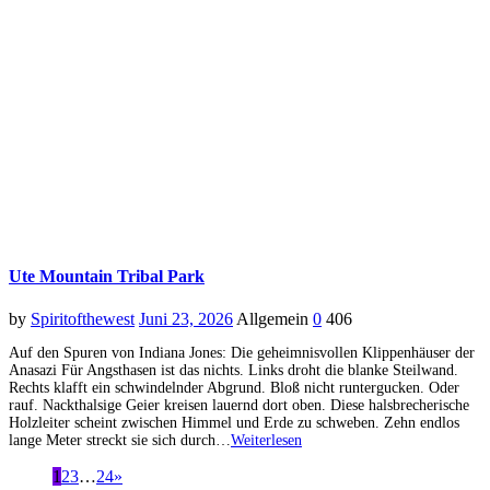
Ute Mountain Tribal Park
by
Spiritofthewest
Juni 23, 2026
Allgemein
0
406
Auf den Spuren von Indiana Jones: Die geheimnisvollen Klippenhäuser der
Anasazi Für Angsthasen ist das nichts. Links droht die blanke Steilwand.
Rechts klafft ein schwindelnder Abgrund. Bloß nicht runtergucken. Oder
rauf. Nackthalsige Geier kreisen lauernd dort oben. Diese halsbrecherische
Holzleiter scheint zwischen Himmel und Erde zu schweben. Zehn endlos
lange Meter streckt sie sich durch…
Weiterlesen
1
2
3
…
24
»