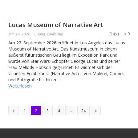
Lucas Museum of Narrative Art
451
0
Mai 14, 2026
Blog
,
California
Am 22. September 2026 eröffnet in Los Angeles das Lucas
Museum of Narrative Art. Das Kunstmuseum in einem
äußerst futuristischen Bau liegt im Exposition Park und
wurde von Star Wars-Schöpfer George Lucas und seiner
Frau Mellody Hobson gegründet. Es widmet sich der
visuellen Erzählkunst (Narrative Art) – von Malerei, Comics
und Fotografie bis hin zu…
Weiterlesen
«
1
2
3
4
…
24
»