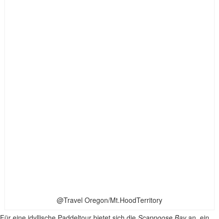
@Travel Oregon/Mt.HoodTerritory
Für eine idyllische Paddeltour bietet sich die
Scappoose Bay
an, ein