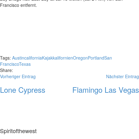
Francisco entfernt.
Tags:
Austin
california
Kajak
kalifornien
Oregon
Portland
San
Francisco
Texas
Share:
Vorheriger Eintrag
Nächster Eintrag
Lone Cypress
Flamingo Las Vegas
Spiritofthewest