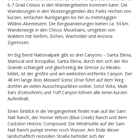
6-7 Grad Celsius in den Wandergebieten kommen kann. Die
Wanderungen in den Wüstengegenden des Parks reichen von
kurzen, einfachen Rundgängen bis hin zu mehrtägigen
Wildnis-Abenteuern. Die Bergwanderungen bieten ca. 34 km
Wanderwege in den Chisos Mountains, umgeben von
Wäldern mit Kiefern, Eichen, Wacholder und Arizona
Zypressen.
Im Big Bend Nationalpark gibt es drei Canyons – Santa Elena,
Mariscal und Bosquillas. Santa Elena, durch den sich der Rio
Grande schlängelt und gleichzeitig die Grenze zu Mexiko
bildet, ist der größte und am weitesten entfernte Canyon. Der
48 km lange
Ross Maxwell Scenic Drive
führt auf dem Weg
dorthin an vielen Aussichtspunkten vorbei. Sotol Vista, Mule
Ears (Eselsohren) und Tuff Canyon lohnen alle einen kurzen
Aufenthalt.
Einen Einblick in die Vergangenheit findet man auf der Sam
Nail Ranch, der Homer Wilson (Blue Creek) Ranch und dem
Castolon Historic Compound. Die Windmühle auf der Sam
Nail Ranch pumpt immer noch Wasser. Am Ende dieser
landschaftlich reizvollen Straße befindet sich der