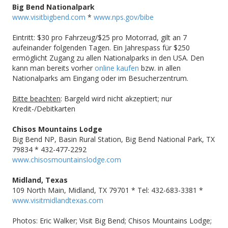
Big Bend
Nationalpark
www.visitbigbend.com
*
www.nps.gov/bibe
Eintritt: $30 pro Fahrzeug/$25 pro Motorrad, gilt an 7
aufeinander folgenden Tagen. Ein Jahrespass für $250
ermöglicht Zugang zu allen Nationalparks in den USA. Den
kann man bereits vorher
online kaufen
bzw. in allen
Nationalparks am Eingang oder im Besucherzentrum.
Bitte beachten
: Bargeld wird nicht akzeptiert; nur
Kredit-/Debitkarten
Chisos
Mountains
Lodge
Big Bend NP, Basin Rural Station, Big Bend National Park, TX
79834 * 432-477-2292
www.chisosmountainslodge.com
Midland
, Texas
109 North Main, Midland, TX 79701 * Tel: 432-683-3381 *
www.visitmidlandtexas.com
Photos: Eric Walker; Visit Big Bend; Chisos Mountains Lodge;