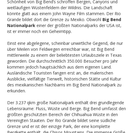
Schönheit von Big Bend’s schroffen Bergen, Canyons und
weitläufigen Wüstenfeldern der Wildnis. Die Landschaft
könnte glatt aus einem John Wayne Film stammen. Der Rio
Grande bildet dort die Grenze zu Mexiko. Obwohl
Big Bend
Nationalpark
einer der größten Nationalparks der USA ist,
ist er immer noch ein Geheimtipp.
Einst eine abgelegene, scheinbar unwirtliche Gegend, die nur
über Meilen von Feldwegen erreichbar war, ist Big Bend
mittlerweile zu einem der beliebtesten Urlaubsziele in Texas
geworden. Die durchschnittlich 350.000 Besucher pro Jahr
kommen jedoch hauptsächlich aus dem eigenen Land.
Ausländische Touristen fangen erst an, die malerischen
Ausblicke, vielfältige Tierwelt, historischen Stätte und Kultur
des mexikanischen Nachbarns im Big Bend Nationalpark zu
erkunden.
Der 3.237 qkm große Nationalpark enthält drei grundlegende
Lebensräume: Fluss, Wüste und Berge. Big Bend umfasst den
größten geschützten Bereich der Chihuahua Wüste in den
Vereinigten Staaten. Der Rio Grande bildet seine südliche
Grenze und er ist der einzige Park, der eine komplette
Bergkette enthält, die Chisos Mountains. Die immense Größe