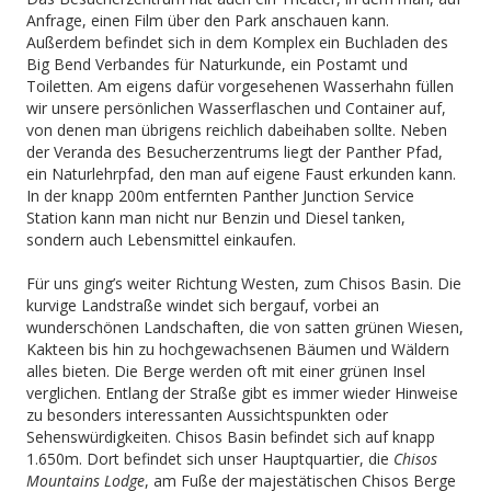
Anfrage, einen Film über den Park anschauen kann.
Außerdem befindet sich in dem Komplex ein Buchladen des
Big Bend Verbandes für Naturkunde, ein Postamt und
Toiletten. Am eigens dafür vorgesehenen Wasserhahn füllen
wir unsere persönlichen Wasserflaschen und Container auf,
von denen man übrigens reichlich dabeihaben sollte. Neben
der Veranda des Besucherzentrums liegt der Panther Pfad,
ein Naturlehrpfad, den man auf eigene Faust erkunden kann.
In der knapp 200m entfernten Panther Junction Service
Station kann man nicht nur Benzin und Diesel tanken,
sondern auch Lebensmittel einkaufen.
Für uns ging’s weiter Richtung Westen, zum Chisos Basin. Die
kurvige Landstraße windet sich bergauf, vorbei an
wunderschönen Landschaften, die von satten grünen Wiesen,
Kakteen bis hin zu hochgewachsenen Bäumen und Wäldern
alles bieten. Die Berge werden oft mit einer grünen Insel
verglichen. Entlang der Straße gibt es immer wieder Hinweise
zu besonders interessanten Aussichtspunkten oder
Sehenswürdigkeiten. Chisos Basin befindet sich auf knapp
1.650m. Dort befindet sich unser Hauptquartier, die
Chisos
Mountains Lodge
, am Fuße der majestätischen Chisos Berge