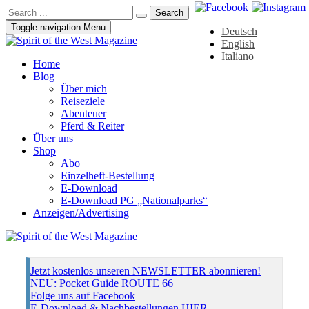
Toggle navigation
Menu
Deutsch
English
Italiano
Home
Blog
Über mich
Reiseziele
Abenteuer
Pferd & Reiter
Über uns
Shop
Abo
Einzelheft-Bestellung
E-Download
E-Download PG „Nationalparks“
Anzeigen/Advertising
Jetzt kostenlos unseren NEWSLETTER abonnieren!
NEU: Pocket Guide ROUTE 66
Folge uns auf Facebook
E-Download & Nachbestellungen HIER