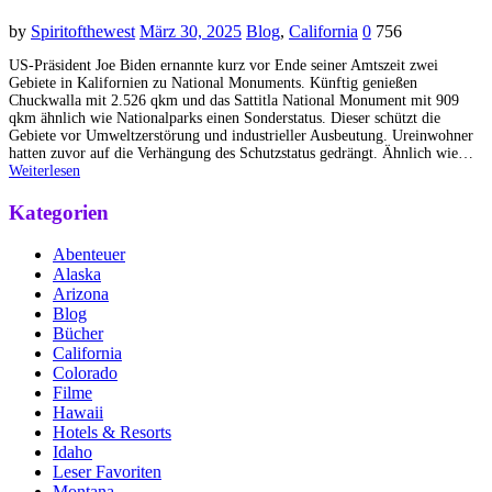
by
Spiritofthewest
März 30, 2025
Blog
,
California
0
756
US-Präsident Joe Biden ernannte kurz vor Ende seiner Amtszeit zwei
Gebiete in Kalifornien zu National Monuments. Künftig genießen
Chuckwalla mit 2.526 qkm und das Sattitla National Monument mit 909
qkm ähnlich wie Nationalparks einen Sonderstatus. Dieser schützt die
Gebiete vor Umweltzerstörung und industrieller Ausbeutung. Ureinwohner
hatten zuvor auf die Verhängung des Schutzstatus gedrängt. Ähnlich wie…
Weiterlesen
Kategorien
Abenteuer
Alaska
Arizona
Blog
Bücher
California
Colorado
Filme
Hawaii
Hotels & Resorts
Idaho
Leser Favoriten
Montana