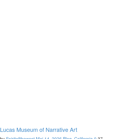
Lucas Museum of Narrative Art
by
Spiritofthewest
Mai 14, 2026
Blog
,
California
0
37