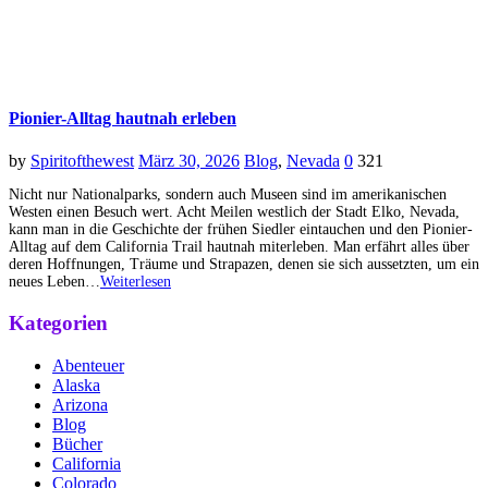
Pionier-Alltag hautnah erleben
by
Spiritofthewest
März 30, 2026
Blog
,
Nevada
0
321
Nicht nur Nationalparks, sondern auch Museen sind im amerikanischen
Westen einen Besuch wert. Acht Meilen westlich der Stadt Elko, Nevada,
kann man in die Geschichte der frühen Siedler eintauchen und den Pionier-
Alltag auf dem California Trail hautnah miterleben. Man erfährt alles über
deren Hoffnungen, Träume und Strapazen, denen sie sich aussetzten, um ein
neues Leben…
Weiterlesen
Kategorien
Abenteuer
Alaska
Arizona
Blog
Bücher
California
Colorado