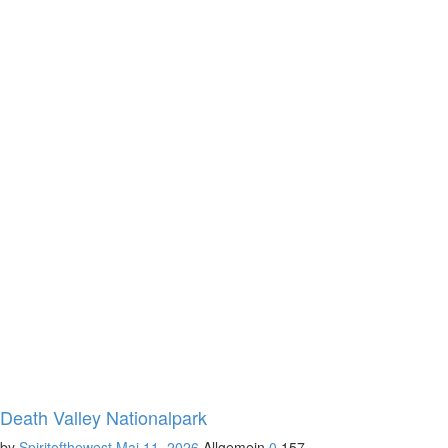
Death Valley Nationalpark
by
Spiritofthewest
Mai 11, 2026
Allgemein
0
157