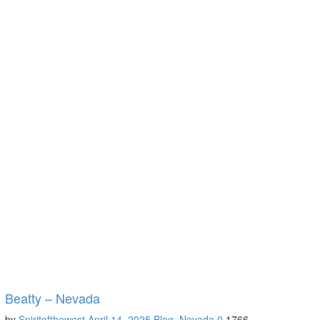
Beatty – Nevada
by
Spiritofthewest
April 14, 2025
Blog
,
Nevada
0
1766