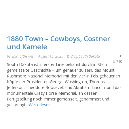
1880 Town – Cowboys, Costner
und Kamele
0
by
Spiritofthewest
August 15, 2025
Blog
,
South Dakota
710
South Dakota ist in erster Linie bekannt durch in Stein
gemeisselte Geschichte – um genauer zu sein, das Mount
Rushmore National Memorial mit den vier in Fels gehauenen
Köpfe der Präsidenten George Washington, Thomas
Jefferson, Theodore Roosevelt und Abraham Lincoln; und das
monumentale Crazy Horse Memorial, an dessen
Fertigstellung noch immer gemeisselt, gehämmert und
gesprengt…
Weiterlesen