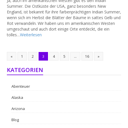
Ja, auch im amerikanischen Westen gibt es den Indian
Summer. Die Ostküste der USA, ganz besonders New
England, ist bekannt für ihre farbenprächtigen Indian Summer,
wenn sich im Herbst die Blätter der Bäume in sattes Gelb und
Rot verwandeln. Wir haben uns im amerikanischen Westen
umgeschaut und auch dort einige Orte entdeckt, die ein
tolles…
Weiterlesen
«
1
2
3
4
5
…
16
»
KATEGORIEN
Abenteuer
Alaska
Arizona
Blog