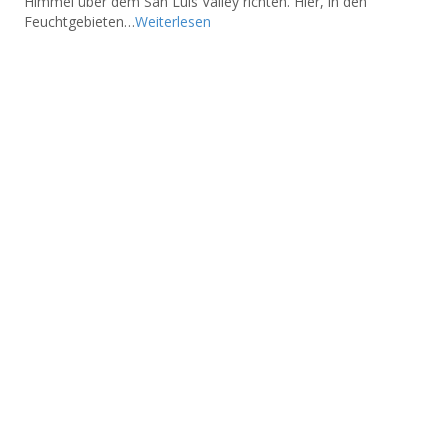
Himmel über dem San Luis Valley richten. Hier, in den
Feuchtgebieten…
Weiterlesen