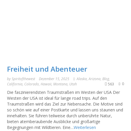
Freiheit und Abenteuer
by
Spiritofthewest
Dezember 15, 2025
Alaska
,
Arizona
,
Blog
,
563
0
California
,
Colorado
,
Hawaii
,
Montana
,
Utah
Die faszinierendsten Traumstraßen im Westen der USA Der
Westen der USA ist ideal für lange road trips. Auf den
Traumstraßen wird das Ziel zur Nebensache. Die Motive sind
so schön wie auf einer Postkarte und lassen uns staunen und
innehalten. Sie führen teilweise durch unberührte Natur,
bieten atemberaubende Ausblicke und großartige
Begegnungen mit Wildtieren. Eine…
Weiterlesen