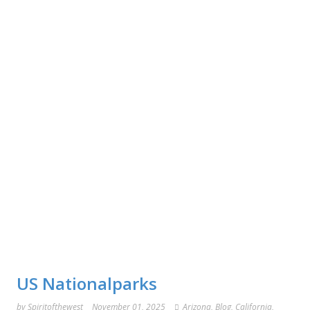
US Nationalparks
by
Spiritofthewest
November 01, 2025
Arizona
,
Blog
,
California
,