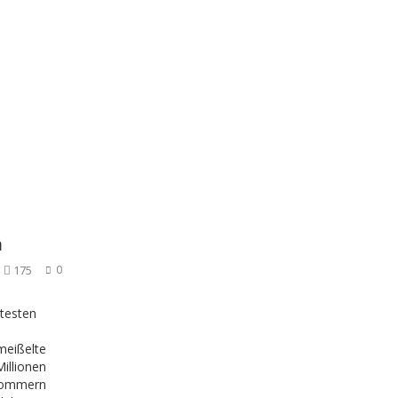
a
175
0
testen
emeißelte
Millionen
 Sommern