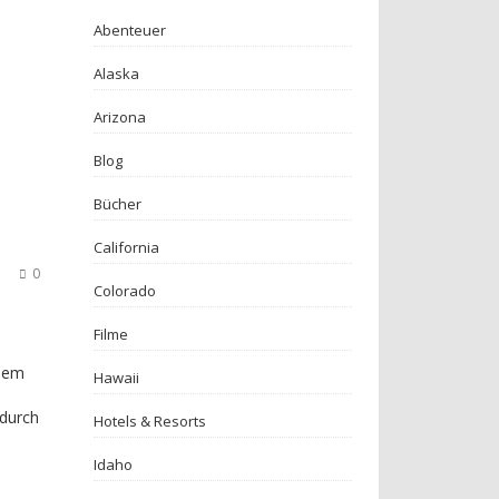
Abenteuer
Alaska
Arizona
Blog
Bücher
California
1
0
Colorado
Filme
inem
Hawaii
 durch
Hotels & Resorts
Idaho