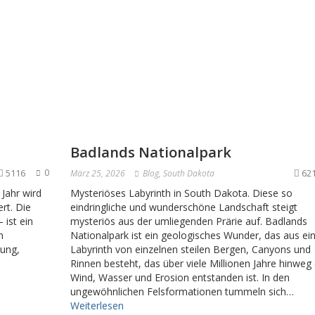
Badlands Nationalpark
5116
0
62
März 25, 2026
Blog
,
South Dakota
 Jahr wird
Mysteriöses Labyrinth in South Dakota. Diese so
rt. Die
eindringliche und wunderschöne Landschaft steigt
 ist ein
mysteriös aus der umliegenden Prärie auf. Badlands
m
Nationalpark ist ein geologisches Wunder, das aus e
tung,
Labyrinth von einzelnen steilen Bergen, Canyons und
Rinnen besteht, das über viele Millionen Jahre hinweg
Wind, Wasser und Erosion entstanden ist. In den
ungewöhnlichen Felsformationen tummeln sich…
Weiterlesen