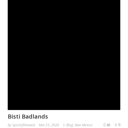
Bisti Badlands
45
0
by
Spiritofthewest
Mai 25, 2026
Blog
,
New Mexico