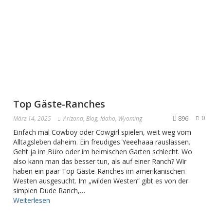
Top Gäste-Ranches
896
0
März 14, 2025
Arizona
,
Blog
,
Idaho
,
Wyoming
Einfach mal Cowboy oder Cowgirl spielen, weit weg vom
Alltagsleben daheim. Ein freudiges Yeeehaaa rauslassen.
Geht ja im Büro oder im heimischen Garten schlecht. Wo
also kann man das besser tun, als auf einer Ranch? Wir
haben ein paar Top Gäste-Ranches im amerikanischen
Westen ausgesucht. Im „wilden Westen” gibt es von der
simplen Dude Ranch,…
Weiterlesen