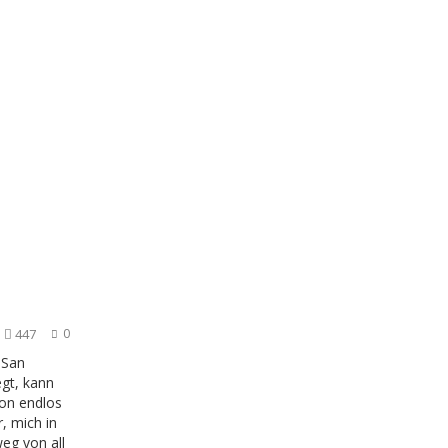
447
0
 San
egt, kann
hon endlos
, mich in
eg von all