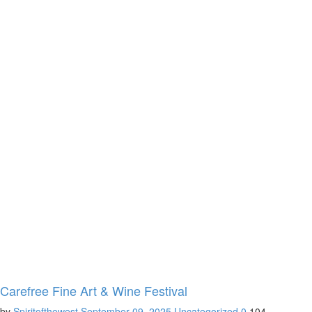
Carefree Fine Art & Wine Festival
by
Spiritofthewest
September 09, 2025
Uncategorized
0
104