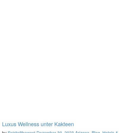
Luxus Wellness unter Kakteen
by
Spiritofthewest
Dezember 30, 2023
Arizona
,
Blog
,
Hotels &