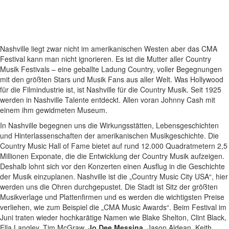
Nashville liegt zwar nicht im amerikanischen Westen aber das CMA
Festival kann man nicht ignorieren. Es ist die Mutter aller Country
Musik Festivals – eine geballte Ladung Country, voller Begegnungen
mit den größten Stars und Musik Fans aus aller Welt. Was Hollywood
für die Filmindustrie ist, ist Nashville für die Country Musik. Seit 1925
werden in Nashville Talente entdeckt. Allen voran Johnny Cash mit
einem ihm gewidmeten Museum.
In Nashville begegnen uns die Wirkungsstätten, Lebensgeschichten
und Hinterlassenschaften der amerikanischen Musikgeschichte. Die
Country Music Hall of Fame bietet auf rund 12.000 Quadratmetern 2,5
Millionen Exponate, die die Entwicklung der Country Musik aufzeigen.
Deshalb lohnt sich vor den Konzerten einen Ausflug in die Geschichte
der Musik einzuplanen. Nashville ist die „Country Music City USA“, hier
werden uns die Ohren durchgepustet. Die Stadt ist Sitz der größten
Musikverlage und Plattenfirmen und es werden die wichtigsten Preise
verliehen, wie zum Beispiel die „CMA Music Awards“. Beim Festival im
Juni traten wieder hochkarätige Namen wie Blake Shelton, Clint Black,
Ella Langley, Tim McGraw,
Jo Dee Messina,
Jason Aldean, Keith