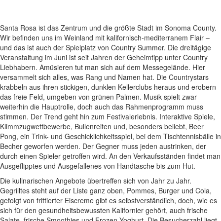
Santa Rosa ist das Zentrum und die größte Stadt im Sonoma County.
Wir befinden uns im Weinland mit kalifornisch-mediterranem Flair –
und das ist auch der Spielplatz von Country Summer. Die dreitägige
Veranstaltung im Juni ist seit Jahren der Geheimtipp unter Country
Liebhabern. Amüsieren tut man sich auf dem Messegelände. Hier
versammelt sich alles, was Rang und Namen hat. Die Countrystars
krabbeln aus ihren stickigen, dunklen Kellerclubs heraus und erobern
das freie Feld, umgeben von grünen Palmen. Musik spielt zwar
weiterhin die Hauptrolle, doch auch das Rahmenprogramm muss
stimmen. Der Trend geht hin zum Festivalerlebnis. Interaktive Spiele,
Klimmzugwettbewerbe, Bullenreiten und, besonders beliebt, Beer
Pong, ein Trink- und Geschicklichkeitsspiel, bei dem Tischtennisbälle in
Becher geworfen werden. Der Gegner muss jeden austrinken, der
durch einen Spieler getroffen wird. An den Verkaufsständen findet man
Ausgeflipptes und Ausgefallenes von Handtasche bis zum Hut.
Die kulinarischen Angebote übertreffen sich von Jahr zu Jahr.
Gegrilltes steht auf der Liste ganz oben, Pommes, Burger und Cola,
gefolgt von frittierter Eiscreme gibt es selbstverständlich, doch, wie es
sich für den gesundheitsbewussten Kalifornier gehört, auch frische
Salate, frische Smoothies und Frozen Yoghurt. Die Besucherzahl liegt