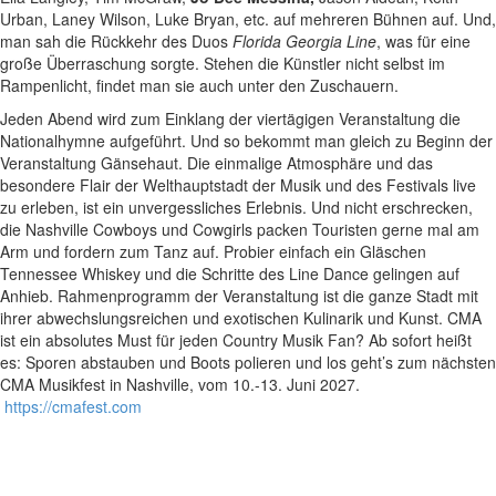
Urban, Laney Wilson, Luke Bryan, etc. auf mehreren Bühnen auf. Und,
man sah die Rückkehr des Duos
Florida Georgia Line
, was für eine
große Überraschung sorgte. Stehen die Künstler nicht selbst im
Rampenlicht, findet man sie auch unter den Zuschauern.
Jeden Abend wird zum Einklang der viertägigen Veranstaltung die
Nationalhymne aufgeführt. Und so bekommt man gleich zu Beginn der
Veranstaltung Gänsehaut. Die einmalige Atmosphäre und das
besondere Flair der Welthauptstadt der Musik und des Festivals live
zu erleben, ist ein unvergessliches Erlebnis. Und nicht erschrecken,
die Nashville Cowboys und Cowgirls packen Touristen gerne mal am
Arm und fordern zum Tanz auf. Probier einfach ein Gläschen
Tennessee Whiskey und die Schritte des Line Dance gelingen auf
Anhieb. Rahmenprogramm der Veranstaltung ist die ganze Stadt mit
ihrer abwechslungsreichen und exotischen Kulinarik und Kunst. CMA
ist ein absolutes Must für jeden Country Musik Fan? Ab sofort heißt
es: Sporen abstauben und Boots polieren und los geht’s zum nächsten
CMA Musikfest in Nashville, vom 10.-13. Juni 2027.
https://cmafest.com