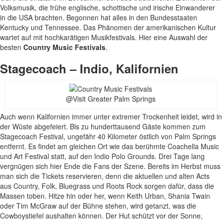
Volksmusik, die frühe englische, schottische und irische Einwanderer
in die USA brachten. Begonnen hat alles in den Bundesstaaten
Kentucky und Tennessee. Das Phänomen der amerikanischen Kultur
wartet auf mit hochkarätigen Musikfestivals. Hier eine Auswahl der
besten
Country Music Festivals
.
Stagecoach – Indio, Kalifornien
@Visit Greater Palm Springs
Auch wenn Kalifornien immer unter extremer Trockenheit leidet, wird in
der Wüste abgefeiert. Bis zu hunderttausend Gäste kommen zum
Stagecoach Festival, ungefähr 40 Kilometer östlich von Palm Springs
entfernt. Es findet am gleichen Ort wie das berühmte Coachella Music
und Art Festival statt, auf den Indio Polo Grounds. Drei Tage lang
vergnügen sich hier Ende die Fans der Szene. Bereits im Herbst muss
man sich die Tickets reservieren, denn die aktuellen und alten Acts
aus Country, Folk, Bluegrass und Roots Rock sorgen dafür, dass die
Massen toben. Hitze hin oder her, wenn Keith Urban, Shania Twain
oder Tim McGraw auf der Bühne stehen, wird getanzt, was die
Cowboystiefel aushalten können. Der Hut schützt vor der Sonne,