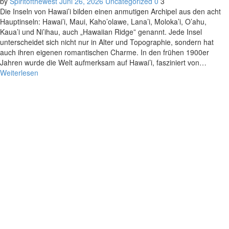
by
Spiritofthewest
Juni 26, 2026
Uncategorized
0
3
Die Inseln von Hawai’i bilden einen anmutigen Archipel aus den acht
Hauptinseln: Hawai’i, Maui, Kaho’olawe, Lana’i, Moloka’i, O’ahu,
Kaua’i und Ni’ihau, auch „Hawaiian Ridge” genannt. Jede Insel
unterscheidet sich nicht nur in Alter und Topographie, sondern hat
auch ihren eigenen romantischen Charme. In den frühen 1900er
Jahren wurde die Welt aufmerksam auf Hawai’i, fasziniert von…
Weiterlesen