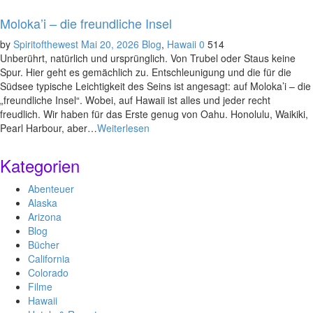
Moloka’i – die freundliche Insel
by
Spiritofthewest
Mai 20, 2026
Blog
,
Hawaii
0
514
Unberührt, natürlich und ursprünglich. Von Trubel oder Staus keine
Spur. Hier geht es gemächlich zu. Entschleunigung und die für die
Südsee typische Leichtigkeit des Seins ist angesagt: auf Moloka’i – die
„freundliche Insel“. Wobei, auf Hawaii ist alles und jeder recht
freudlich. Wir haben für das Erste genug von Oahu. Honolulu, Waikiki,
Pearl Harbour, aber…
Weiterlesen
Kategorien
Abenteuer
Alaska
Arizona
Blog
Bücher
California
Colorado
Filme
Hawaii