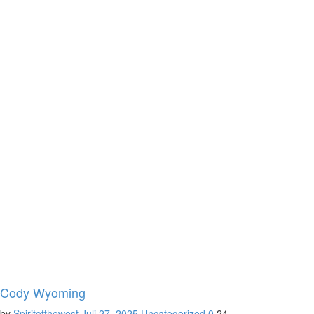
Cody Wyoming
by
Spiritofthewest
Juli 27, 2025
Uncategorized
0
24