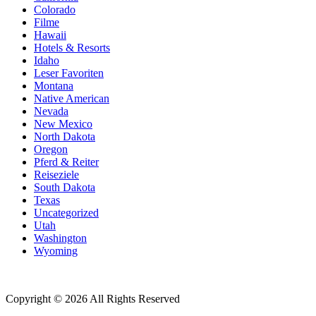
Colorado
Filme
Hawaii
Hotels & Resorts
Idaho
Leser Favoriten
Montana
Native American
Nevada
New Mexico
North Dakota
Oregon
Pferd & Reiter
Reiseziele
South Dakota
Texas
Uncategorized
Utah
Washington
Wyoming
Copyright © 2026 All Rights Reserved