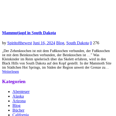
Mammutjagd in South Dakota
by
Spiritofthewest
Juni 16, 2024
Blog
,
South Dakota
0
276
„Der Zehenknochen ist mit dem Fußknochen verbunden, der Fußknochen
ist mit dem Beinknochen verbunden, der Beinknochen ist …” Was
Kleinkinder im Reim spielerisch über das Skelett erfahren, wird in den
Black Hills von South Dakota auf den Kopf gestellt. In der Mammoth Site
im Städtchen Hot Springs, im Süden der Region unweit der Grenze zu…
Weiterlesen
Kategorien
Abenteuer
Alaska
Arizona
Blog
Bücher
California