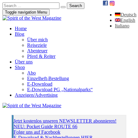
Toggle navigation
Menu
Deutsch
English
Italiano
Home
Blog
Über mich
Reiseziele
Abenteuer
Pferd & Reiter
Über uns
Shop
Abo
Einzelheft-Bestellung
E-Download
E-Download PG „Nationalparks“
Anzeigen/Advertising
Jetzt kostenlos unseren NEWSLETTER abonnieren!
NEU: Pocket Guide ROUTE 66
Folge uns auf Facebook
E-Download & Nachbestellungen HIER