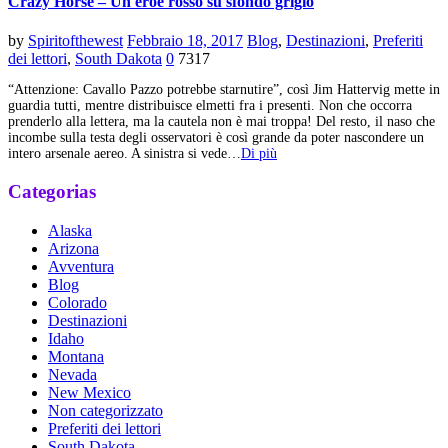
Crazy Horse – Un eroe rosso su sfondo grigio
by
Spiritofthewest
Febbraio 18, 2017
Blog
,
Destinazioni
,
Preferiti
dei lettori
,
South Dakota
0
7317
“Attenzione: Cavallo Pazzo potrebbe starnutire”, così Jim Hattervig mette in
guardia tutti, mentre distribuisce elmetti fra i presenti. Non che occorra
prenderlo alla lettera, ma la cautela non è mai troppa! Del resto, il naso che
incombe sulla testa degli osservatori è così grande da poter nascondere un
intero arsenale aereo. A sinistra si vede…
Di più
Categorias
Alaska
Arizona
Avventura
Blog
Colorado
Destinazioni
Idaho
Montana
Nevada
New Mexico
Non categorizzato
Preferiti dei lettori
South Dakota