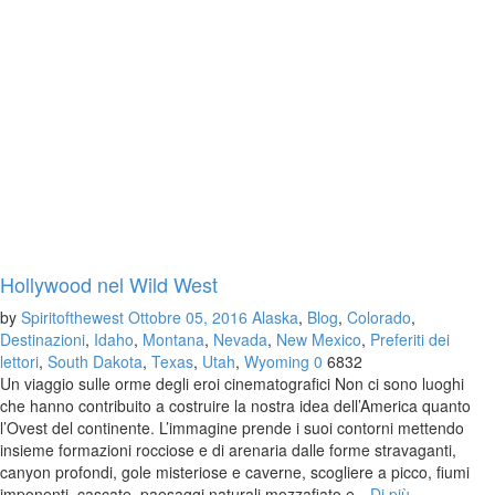
Hollywood nel Wild West
by
Spiritofthewest
Ottobre 05, 2016
Alaska
,
Blog
,
Colorado
,
Destinazioni
,
Idaho
,
Montana
,
Nevada
,
New Mexico
,
Preferiti dei
lettori
,
South Dakota
,
Texas
,
Utah
,
Wyoming
0
6832
Un viaggio sulle orme degli eroi cinematografici Non ci sono luoghi
che hanno contribuito a costruire la nostra idea dell’America quanto
l’Ovest del continente. L’immagine prende i suoi contorni mettendo
insieme formazioni rocciose e di arenaria dalle forme stravaganti,
canyon profondi, gole misteriose e caverne, scogliere a picco, fiumi
imponenti, cascate, paesaggi naturali mozzafiato e…
Di più