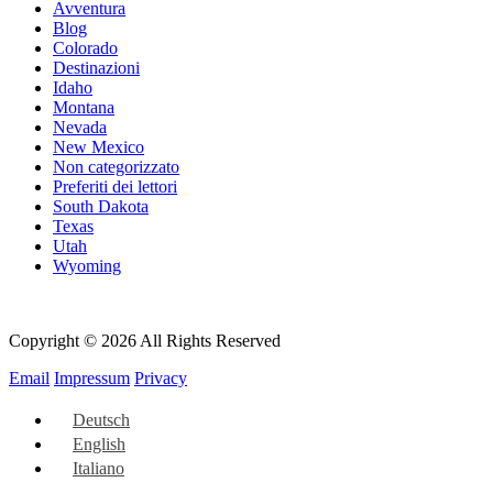
Avventura
Blog
Colorado
Destinazioni
Idaho
Montana
Nevada
New Mexico
Non categorizzato
Preferiti dei lettori
South Dakota
Texas
Utah
Wyoming
Copyright © 2026 All Rights Reserved
Email
Impressum
Privacy
Deutsch
English
Italiano