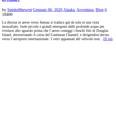
by
Spiritofthewest
Gennaio 06, 2020
Alaska
,
Avventura
,
Blog
0
18400
La discesa in aereo verso Juneau si traduce già da sola in una vista
mozzafiato. Isole piccole e grandi emergono dalle profonde acque per
rivelarsi allo sguardo prima che l’aereo costeggi i boschi fitti di Douglas
Island, attraversando il corso del Gastineau Channel, e dirigendosi deciso
verso l’aeroporto internazionale. I vetri appannati del velivolo non…
Di più