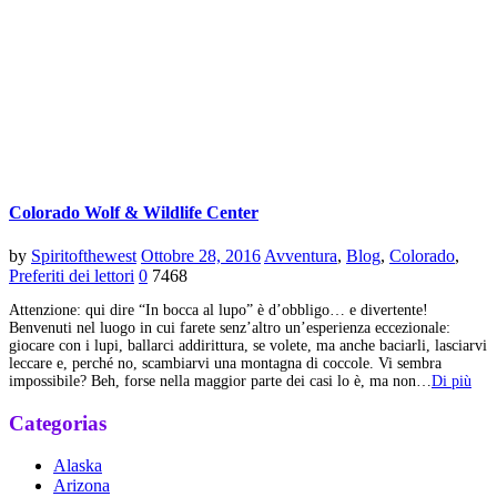
Colorado Wolf & Wildlife Center
by
Spiritofthewest
Ottobre 28, 2016
Avventura
,
Blog
,
Colorado
,
Preferiti dei lettori
0
7468
Attenzione: qui dire “In bocca al lupo” è d’obbligo… e divertente!
Benvenuti nel luogo in cui farete senz’altro un’esperienza eccezionale:
giocare con i lupi, ballarci addirittura, se volete, ma anche baciarli, lasciarvi
leccare e, perché no, scambiarvi una montagna di coccole. Vi sembra
impossibile? Beh, forse nella maggior parte dei casi lo è, ma non…
Di più
Categorias
Alaska
Arizona