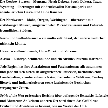
Die Cowboy Staaten – Montana, North Dakota, South Dakota, Texas,
Wyoming – überzeugen mit eindrucksvollen Nationalparks und
abenteuerlichen Gäste- und Dude Ranches.
Der Nordwesten – Idaho, Oregon, Washington – überrascht mit
erstklassigen Museen, ausgezeichneten Micro-Brauereien und Fahrrad-
freundlichen Städten.
Nord- und Südkalifornien – ein multi-kulti Staat, der unterschiedlicher
nicht sein könnte.
Hawaii – endlose Strände, Hula-Musik und Vulkane.
Alaska – Eisberge, Schlittenhunde und ein Ausblick bis zum Horizont.
Jede Region hat ihre Attraktionen und Faszinationen; alle zusammen
und jede für sich bieten sie ausgezeichnete Reiseziele, beeindruckende
Landschaften, atemberaubende Natur, freilaufende Wildtiere, Cowboy
lifestyle und Indianerkulturen sowie faszinierende Geschichten
vergangener Zeiten.
Spirit of the West
präsentiert Berichte über aufregende Reiseziele, Lifestyle
und Abenteuer. An keinem anderen Ort wird einem das Gefühl von
Freiheit und Abenteuer so bewusst, wie im Westen der USA.